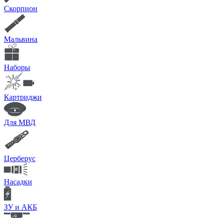
Скорпион
Мальвина
Наборы
Картриджи
Для МВД
Церберус
Насадки
ЗУ и АКБ