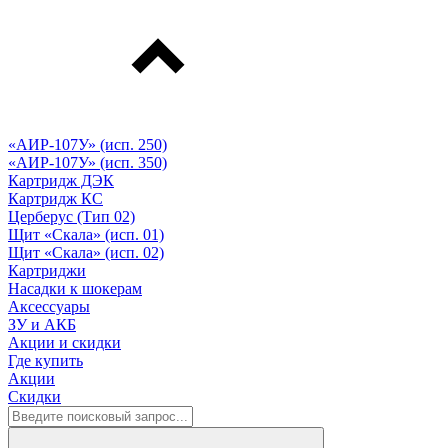
«АИР-107У» (исп. 250)
«АИР-107У» (исп. 350)
Картридж ДЭК
Картридж КС
Церберус (Тип 02)
Щит «Скала» (исп. 01)
Щит «Скала» (исп. 02)
Картриджи
Насадки к шокерам
Аксессуары
ЗУ и АКБ
Акции и скидки
Где купить
Акции
Скидки