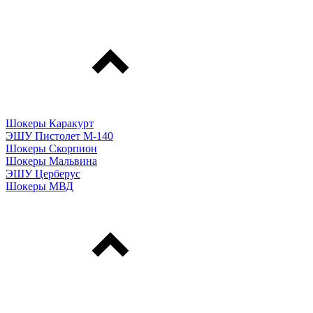
Шокеры Каракурт
ЭШУ Пистолет М-140
Шокеры Скорпион
Шокеры Мальвина
ЭШУ Церберус
Шокеры МВД