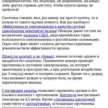
совершеннолетие. Ни лицензий, ни разрешений, ни каких-
либо других справок для того, чтобы купить шокер, не
требуется!
Скептики говорят, мол, раз шокер так просто купить, то и
пользы от такого оружия немного. Как раз наоборот!
Эффективность электрошокера в качестве оружия
самообороны невероятно велика
! Шокеры давно состоят на
вооружении
полиции США
, ряда европейских стран,
используются электрошокеры и российскими силовиками.
Один этот факт может служить достаточно серьёзным
доказательством эффективности оружия.
Шокер не калечит и не убивает
, именно поэтому оружие и
продаётся без лицензии. Применение шокера приведёт
противника в состояние электрошокера, он потеряет
ориентацию в пространстве, а при длительном воздействии
(до 3 секунд) может и потерять сознание. Кроме того, разряд
тока вызывает резкую и сильную боль, на время
парализующую мышцы.
Стреляющие шокеры
позволяют применять оружие и без
близкого контакта с противником.
Картридж
выстреливает
электроды на 4,5 метра. Кроме
стреляющих картриджей
существуют и
светошумовые
, оглушающие противника
громким взрывом и вспышкой
яркого света.