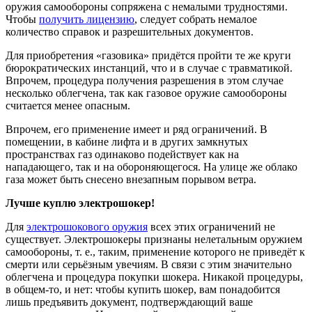
оружия самообороны сопряжена с немалыми трудностями.
Чтобы
получить лицензию
, следует собрать немалое
количество справок и разрешительных документов.
Для приобретения «газовика» придётся пройти те же круги
бюрократических инстанций, что и в случае с травматикой.
Впрочем, процедура получения разрешения в этом случае
несколько облегчена, так как газовое оружие самообороны
считается менее опасным.
Впрочем, его применение имеет и ряд ограничений. В
помещении, в кабине лифта и в других замкнутых
пространствах газ одинаково подействует как на
нападающего, так и на обороняющегося. На улице же облако
газа может быть снесено внезапным порывом ветра.
Лучше куплю электрошокер!
Для
электрошокового оружия
всех этих ограничений не
существует. Электрошокеры признаны нелетальным оружием
самообороны, т. е., таким, применение которого не приведёт к
смерти или серьёзным увечиям. В связи с этим значительно
облегчена и процедура покупки шокера. Никакой процедуры,
в общем-то, и нет: чтобы купить шокер, вам понадобится
лишь предъявить документ, подтверждающий ваше