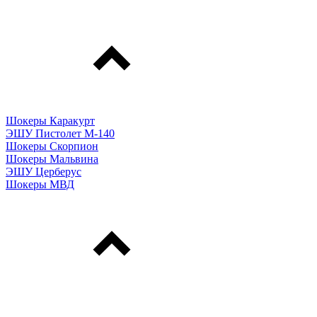
Шокеры Каракурт
ЭШУ Пистолет М-140
Шокеры Скорпион
Шокеры Мальвина
ЭШУ Церберус
Шокеры МВД