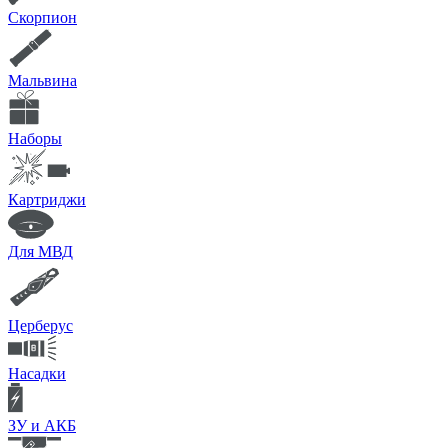
Скорпион
Мальвина
Наборы
Картриджи
Для МВД
Церберус
Насадки
ЗУ и АКБ