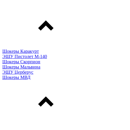
Шокеры Каракурт
ЭШУ Пистолет М-140
Шокеры Скорпион
Шокеры Мальвина
ЭШУ Церберус
Шокеры МВД