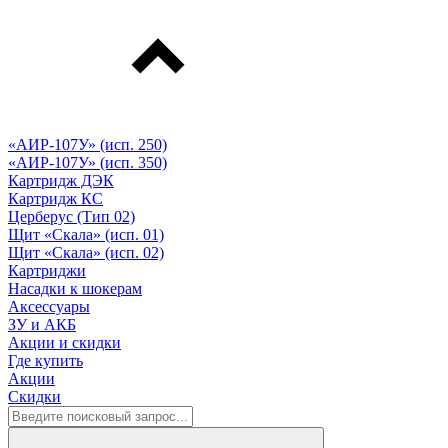
«АИР-107У» (исп. 250)
«АИР-107У» (исп. 350)
Картридж ДЭК
Картридж КС
Церберус (Тип 02)
Щит «Скала» (исп. 01)
Щит «Скала» (исп. 02)
Картриджи
Насадки к шокерам
Аксессуары
ЗУ и АКБ
Акции и скидки
Где купить
Акции
Скидки