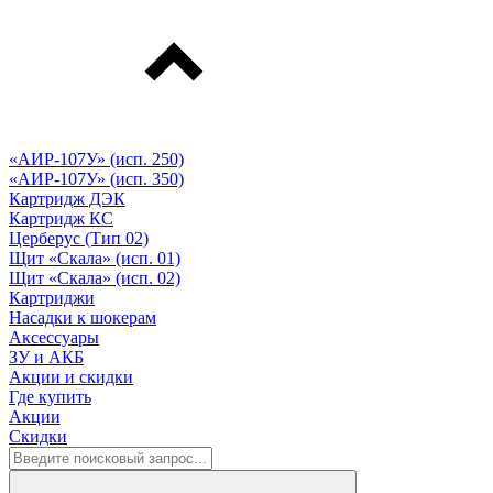
«АИР-107У» (исп. 250)
«АИР-107У» (исп. 350)
Картридж ДЭК
Картридж КС
Церберус (Тип 02)
Щит «Скала» (исп. 01)
Щит «Скала» (исп. 02)
Картриджи
Насадки к шокерам
Аксессуары
ЗУ и АКБ
Акции и скидки
Где купить
Акции
Скидки