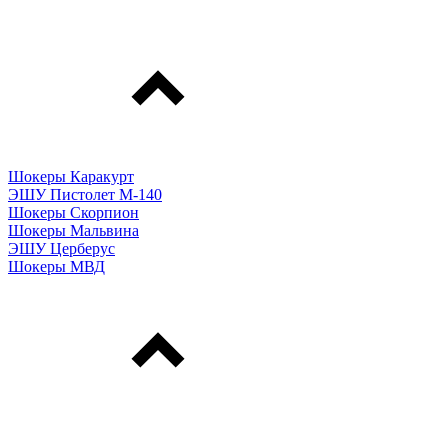
Шокеры Каракурт
ЭШУ Пистолет М-140
Шокеры Скорпион
Шокеры Мальвина
ЭШУ Церберус
Шокеры МВД