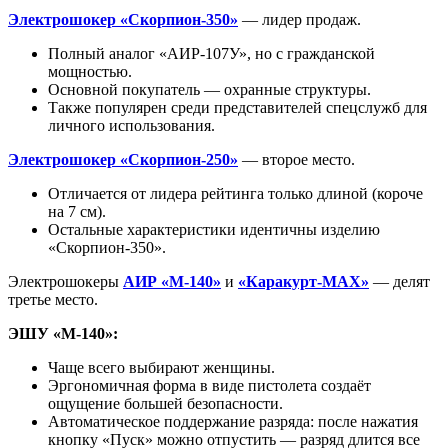
Электрошокер «Скорпион-350»
— лидер продаж.
Полный аналог «АИР-107У», но с гражданской
мощностью.
Основной покупатель — охранные структуры.
Также популярен среди представителей спецслужб для
личного использования.
Электрошокер «Скорпион-250»
— второе место.
Отличается от лидера рейтинга только длиной (короче
на 7 см).
Остальные характеристики идентичны изделию
«Скорпион-350».
Электрошокеры
АИР «М-140»
и
«Каракурт-MAX»
— делят
третье место.
ЭШУ «М-140»:
Чаще всего выбирают женщины.
Эргономичная форма в виде пистолета создаёт
ощущение большей безопасности.
Автоматическое поддержание разряда: после нажатия
кнопку «Пуск» можно отпустить — разряд длится все