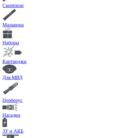
Скорпион
Мальвина
Наборы
Картриджи
Для МВД
Церберус
Насадки
ЗУ и АКБ