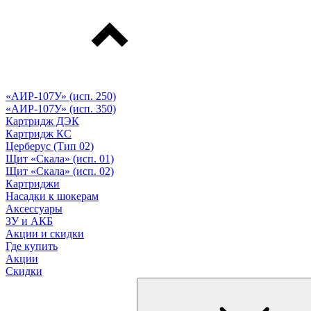
«АИР-107У» (исп. 250)
«АИР-107У» (исп. 350)
Картридж ДЭК
Картридж КС
Церберус (Тип 02)
Щит «Скала» (исп. 01)
Щит «Скала» (исп. 02)
Картриджи
Насадки к шокерам
Аксессуары
ЗУ и АКБ
Акции и скидки
Где купить
Акции
Скидки