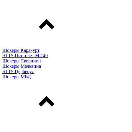
Шокеры Каракурт
ЭШУ Пистолет М-140
Шокеры Скорпион
Шокеры Мальвина
ЭШУ Церберус
Шокеры МВД