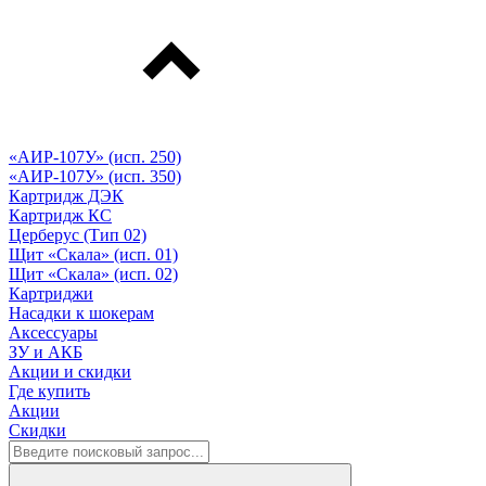
«АИР-107У» (исп. 250)
«АИР-107У» (исп. 350)
Картридж ДЭК
Картридж КС
Церберус (Тип 02)
Щит «Скала» (исп. 01)
Щит «Скала» (исп. 02)
Картриджи
Насадки к шокерам
Аксессуары
ЗУ и АКБ
Акции и скидки
Где купить
Акции
Скидки