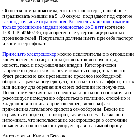
— добавила Грачёва.
Общественница пояснила, что электрошокеры, способные
парализовать мышцы на 5–10 секунд, подпадают под строгие
законодательные ограничения
.
Разрешены к использованию
только российские модели мощностью до 3 ватт
(согласно
ГОСТ Р 50940-96), приобретённые у сертифицированных
производителей. Покупатели должны иметь при себе паспорт
и копию сертификата.
Применять электрошокер
можно исключительно в отношении
конечностей, ягодиц, спины (от лопаток до поясницы),
живота, паха и подмышечных впадин. Категорически
запрещено целиться в голову и область сердца, так как это
будет расценено как превышение пределов необходимой
обороны. Грачёва подчеркнула, что ссылаться на аффект, страх
или панику для оправдания своих действий не получится.
После применения такого средства защиты она настоятельно
рекомендует немедленно обратиться в полицию, спокойно и
хладнокровно описав произошедшее, включая факт
применения легального средства самообороны. Важно не
скрывать инцидент, а наоборот, заявить о нём. Также она
напомнила, что использование электрошокера в состоянии
опьянения полностью аннулирует право на самооборону.
Автор статьи: Кирилл Бевзюк