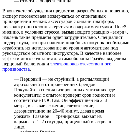
— отметила общественница.
В контексте обсуждения предметов, разрешённых к ношению,
эксперт посоветовала воздержаться от спонтанных
приобретений мелких аксессуаров с онлайн-платформ,
поскольку они склонны теряться в содержимом сумки. По её
мнению, в условиях стресса, вызывающего реакцию «замри»,
извлечь такие предметы будет затруднительно. Специалист
подчеркнула, что при наличии подобных покупок необходимо
отработать их использование до уровня автоматизма под
руководством опытного инструктора. В качестве наиболее
эффективного сочетания для самообороны Грачёва выделила
перцовый баллончик и
электрошокер отечественного
производства
.
— Перцовый — не струйный, а распыляющий
аэрозольный и от проверенных брендов.
Покупайте в специализированных магазинах, где
консультанты с опытом проверят срок годности и
соответствие ГОСТам. Он эффективен на 2–3
метра, вызывает жжение, слезотечение,
дезориентацию на 20–40 минут, давая время
убежать. Главное — тренировка: выхват из
кармана за 1–2 секунды, прицельный выстрел в
лицо,