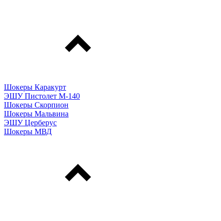
Шокеры Каракурт
ЭШУ Пистолет М-140
Шокеры Скорпион
Шокеры Мальвина
ЭШУ Церберус
Шокеры МВД