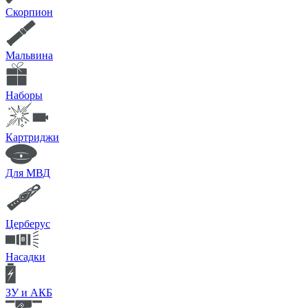
Скорпион
Мальвина
Наборы
Картриджи
Для МВД
Церберус
Насадки
ЗУ и АКБ