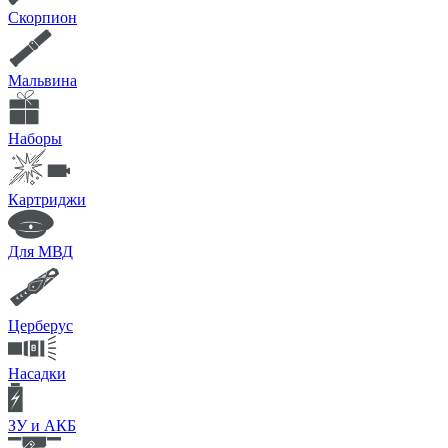
Скорпион
Мальвина
Наборы
Картриджи
Для МВД
Церберус
Насадки
ЗУ и АКБ