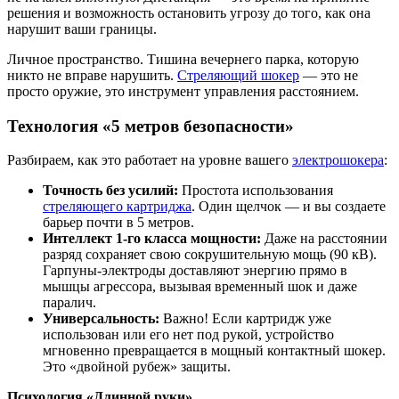
решения и возможность остановить угрозу до того, как она
нарушит ваши границы.
Личное пространство. Тишина вечернего парка, которую
никто не вправе нарушить.
Стреляющий шокер
— это не
просто оружие, это инструмент управления расстоянием.
Технология «5 метров безопасности»
Разбираем, как это работает на уровне вашего
электрошокера
:
Точность без усилий:
Простота использования
стреляющего картриджа
. Один щелчок — и вы создаете
барьер почти в 5 метров.
Интеллект 1-го класса мощности:
Даже на расстоянии
разряд сохраняет свою сокрушительную мощь (90 кВ).
Гарпуны-электроды доставляют энергию прямо в
мышцы агрессора, вызывая временный шок и даже
паралич.
Универсальность:
Важно! Если картридж уже
использован или его нет под рукой, устройство
мгновенно превращается в мощный контактный шокер.
Это «двойной рубеж» защиты.
Психология «Длинной руки»