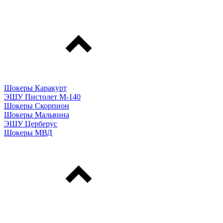
Шокеры Каракурт
ЭШУ Пистолет М-140
Шокеры Скорпион
Шокеры Мальвина
ЭШУ Церберус
Шокеры МВД