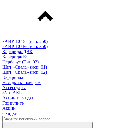
«АИР-107У» (исп. 250)
«АИР-107У» (исп. 350)
Картридж ДЭК
Картридж КС
Церберус (Тип 02)
Щит «Скала» (исп. 01)
Щит «Скала» (исп. 02)
Картриджи
Насадки к шокерам
Аксессуары
ЗУ и АКБ
Акции и скидки
Где купить
Акции
Скидки