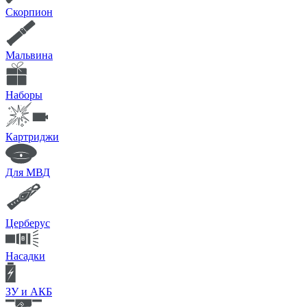
Скорпион
Мальвина
Наборы
Картриджи
Для МВД
Церберус
Насадки
ЗУ и АКБ