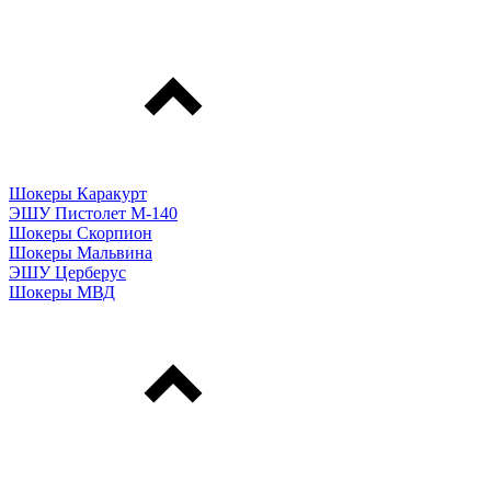
Шокеры Каракурт
ЭШУ Пистолет М-140
Шокеры Скорпион
Шокеры Мальвина
ЭШУ Церберус
Шокеры МВД