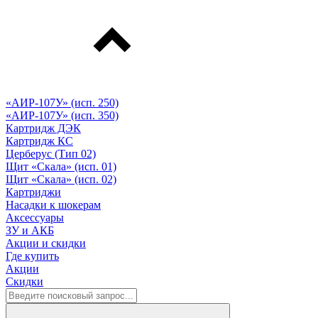
«АИР-107У» (исп. 250)
«АИР-107У» (исп. 350)
Картридж ДЭК
Картридж КС
Церберус (Тип 02)
Щит «Скала» (исп. 01)
Щит «Скала» (исп. 02)
Картриджи
Насадки к шокерам
Аксессуары
ЗУ и АКБ
Акции и скидки
Где купить
Акции
Скидки