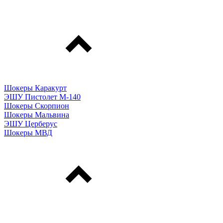
Шокеры Каракурт
ЭШУ Пистолет М-140
Шокеры Скорпион
Шокеры Мальвина
ЭШУ Церберус
Шокеры МВД