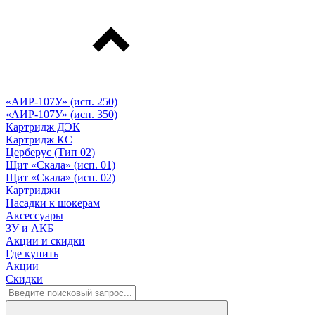
«АИР-107У» (исп. 250)
«АИР-107У» (исп. 350)
Картридж ДЭК
Картридж КС
Церберус (Тип 02)
Щит «Скала» (исп. 01)
Щит «Скала» (исп. 02)
Картриджи
Насадки к шокерам
Аксессуары
ЗУ и АКБ
Акции и скидки
Где купить
Акции
Скидки