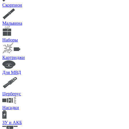
Скорпион
Мальвина
Наборы
Картриджи
Для МВД
Церберус
Насадки
ЗУ и АКБ