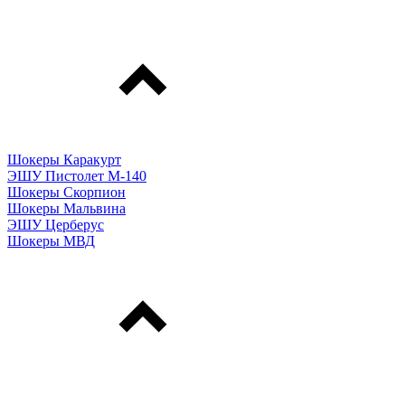
Шокеры Каракурт
ЭШУ Пистолет М-140
Шокеры Скорпион
Шокеры Мальвина
ЭШУ Церберус
Шокеры МВД