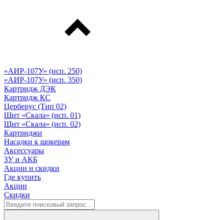
«АИР-107У» (исп. 250)
«АИР-107У» (исп. 350)
Картридж ДЭК
Картридж КС
Церберус (Тип 02)
Щит «Скала» (исп. 01)
Щит «Скала» (исп. 02)
Картриджи
Насадки к шокерам
Аксессуары
ЗУ и АКБ
Акции и скидки
Где купить
Акции
Скидки