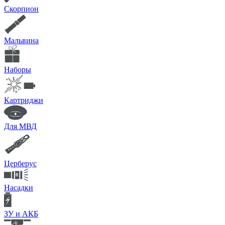
Скорпион
Мальвина
Наборы
Картриджи
Для МВД
Церберус
Насадки
ЗУ и АКБ