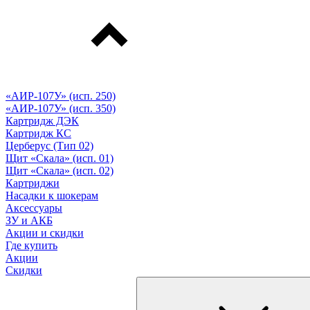
«АИР-107У» (исп. 250)
«АИР-107У» (исп. 350)
Картридж ДЭК
Картридж КС
Церберус (Тип 02)
Щит «Скала» (исп. 01)
Щит «Скала» (исп. 02)
Картриджи
Насадки к шокерам
Аксессуары
ЗУ и АКБ
Акции и скидки
Где купить
Акции
Скидки