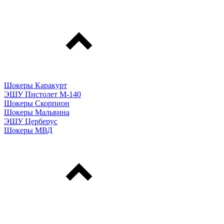
Шокеры Каракурт
ЭШУ Пистолет М-140
Шокеры Скорпион
Шокеры Мальвина
ЭШУ Церберус
Шокеры МВД