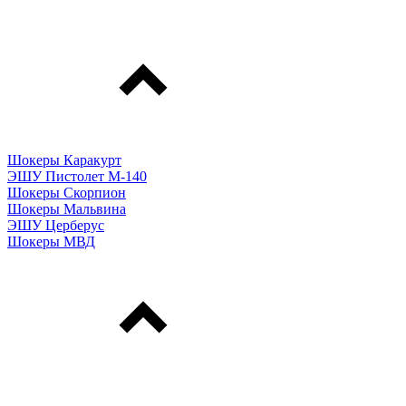
Шокеры Каракурт
ЭШУ Пистолет М-140
Шокеры Скорпион
Шокеры Мальвина
ЭШУ Церберус
Шокеры МВД