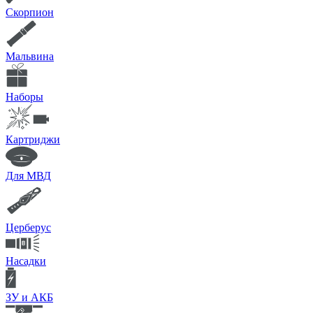
Скорпион
Мальвина
Наборы
Картриджи
Для МВД
Церберус
Насадки
ЗУ и АКБ