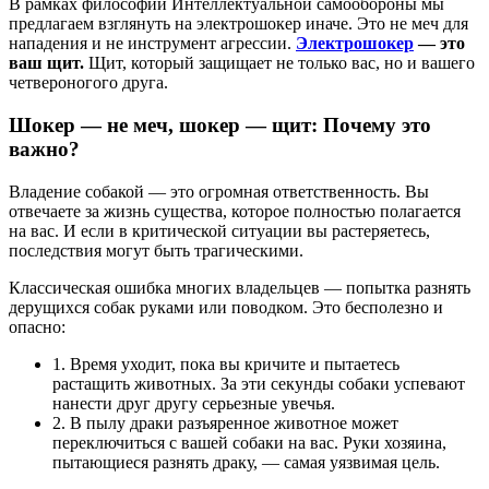
В рамках философии Интеллектуальной самообороны мы
предлагаем взглянуть на электрошокер иначе. Это не меч для
нападения и не инструмент агрессии.
Электрошокер
— это
ваш щит.
Щит, который защищает не только вас, но и вашего
четвероногого друга.
Шокер — не меч, шокер — щит: Почему это
важно?
Владение собакой — это огромная ответственность. Вы
отвечаете за жизнь существа, которое полностью полагается
на вас. И если в критической ситуации вы растеряетесь,
последствия могут быть трагическими.
Классическая ошибка многих владельцев — попытка разнять
дерущихся собак руками или поводком. Это бесполезно и
опасно:
1. Время уходит, пока вы кричите и пытаетесь
растащить животных. За эти секунды собаки успевают
нанести друг другу серьезные увечья.
2. В пылу драки разъяренное животное может
переключиться с вашей собаки на вас. Руки хозяина,
пытающиеся разнять драку, — самая уязвимая цель.