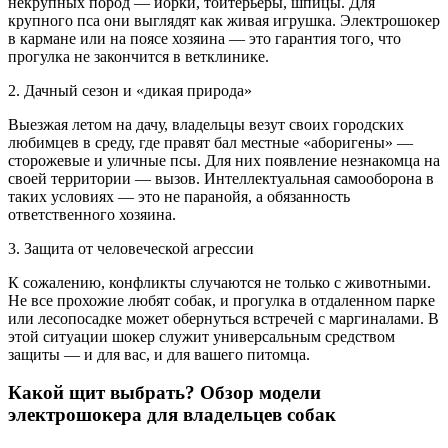
некрупных пород — йорки, тойтерьеры, шпицы. Для
крупного пса они выглядят как живая игрушка. Электрошокер
в кармане или на поясе хозяина — это гарантия того, что
прогулка не закончится в ветклинике.
2. Дачный сезон и «дикая природа»
Выезжая летом на дачу, владельцы везут своих городских
любимцев в среду, где правят бал местные «аборигены» —
сторожевые и уличные псы. Для них появление незнакомца на
своей территории — вызов. Интеллектуальная самооборона в
таких условиях — это не паранойя, а обязанность
ответственного хозяина.
3. Защита от человеческой агрессии
К сожалению, конфликты случаются не только с животными.
Не все прохожие любят собак, и прогулка в отдаленном парке
или лесопосадке может обернуться встречей с маргиналами. В
этой ситуации шокер служит универсальным средством
защиты — и для вас, и для вашего питомца.
Какой щит выбрать? Обзор модели
электрошокера для владельцев собак