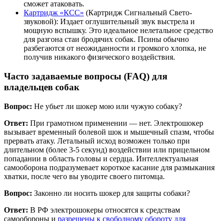
сможет атаковать.
Картридж «КСС»
(Картридж Сигнальный Свето-
звуковой): Издает оглушительный звук выстрела и
мощную вспышку. Это идеальное нелетальное средство
для разгона стаи бродячих собак. Псины обычно
разбегаются от неожиданности и громкого хлопка, не
получив никакого физического воздействия.
Часто задаваемые вопросы (FAQ) для
владельцев собак
Вопрос:
Не убьет ли шокер мою или чужую собаку?
Ответ:
При грамотном применении — нет. Электрошокер
вызывает временный болевой шок и мышечный спазм, чтобы
прервать атаку. Летальный исход возможен только при
длительном (более 3-5 секунд) воздействии или прицельном
попадании в область головы и сердца. Интеллектуальная
самооборона подразумевает короткое касание для размыкания
хватки, после чего вы уводите своего питомца.
Вопрос:
Законно ли носить шокер для защиты собаки?
Ответ:
В РФ электрошокеры относятся к средствам
самообороны и
разрешены к свободному обороту для