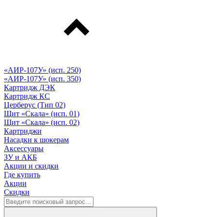
«АИР-107У» (исп. 250)
«АИР-107У» (исп. 350)
Картридж ДЭК
Картридж КС
Церберус (Тип 02)
Щит «Скала» (исп. 01)
Щит «Скала» (исп. 02)
Картриджи
Насадки к шокерам
Аксессуары
ЗУ и АКБ
Акции и скидки
Где купить
Акции
Скидки