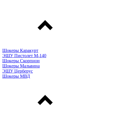
Шокеры Каракурт
ЭШУ Пистолет М-140
Шокеры Скорпион
Шокеры Мальвина
ЭШУ Церберус
Шокеры МВД