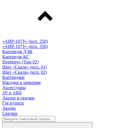
«АИР-107У» (исп. 250)
«АИР-107У» (исп. 350)
Картридж ДЭК
Картридж КС
Церберус (Тип 02)
Щит «Скала» (исп. 01)
Щит «Скала» (исп. 02)
Картриджи
Насадки к шокерам
Аксессуары
ЗУ и АКБ
Акции и скидки
Где купить
Акции
Скидки