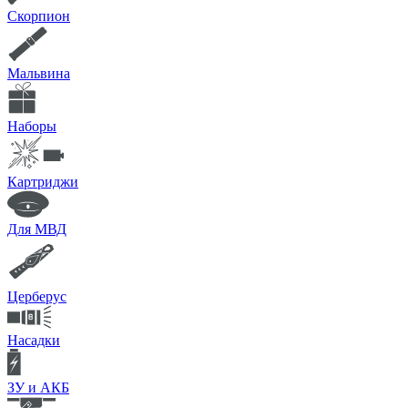
Скорпион
Мальвина
Наборы
Картриджи
Для МВД
Церберус
Насадки
ЗУ и АКБ