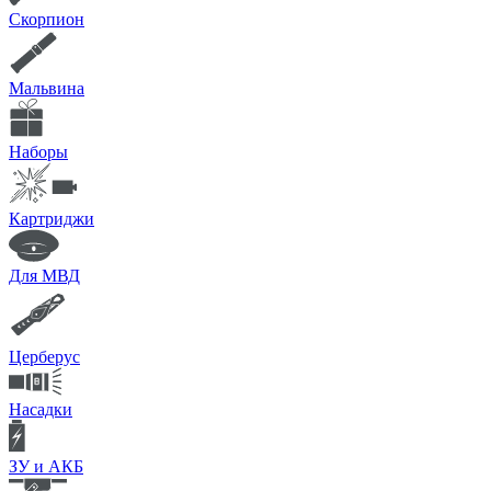
Скорпион
Мальвина
Наборы
Картриджи
Для МВД
Церберус
Насадки
ЗУ и АКБ