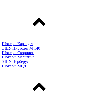
Шокеры Каракурт
ЭШУ Пистолет М-140
Шокеры Скорпион
Шокеры Мальвина
ЭШУ Церберус
Шокеры МВД