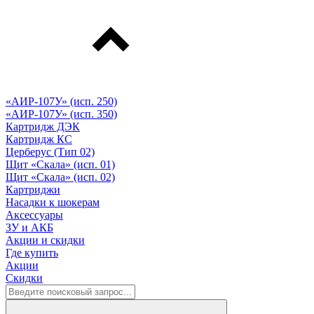
«АИР-107У» (исп. 250)
«АИР-107У» (исп. 350)
Картридж ДЭК
Картридж КС
Церберус (Тип 02)
Щит «Скала» (исп. 01)
Щит «Скала» (исп. 02)
Картриджи
Насадки к шокерам
Аксессуары
ЗУ и АКБ
Акции и скидки
Где купить
Акции
Скидки