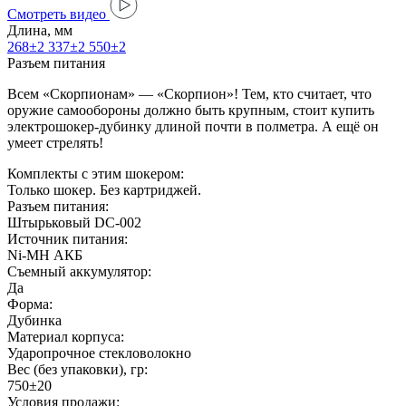
Cмотреть видео
Длина, мм
268±2
337±2
550±2
Разъем питания
Всем «Скорпионам» — «Скорпион»! Тем, кто считает, что
оружие самообороны должно быть крупным, стоит купить
электрошокер-дубинку длиной почти в полметра. А ещё он
умеет стрелять!
Комплекты с этим шокером:
Только шокер. Без картриджей.
Разъем питания:
Штырьковый DC-002
Источник питания:
Ni-MH АКБ
Съемный аккумулятор:
Да
Форма:
Дубинка
Материал корпуса:
Ударопрочное стекловолокно
Вес (без упаковки), гр:
750±20
Условия продажи: