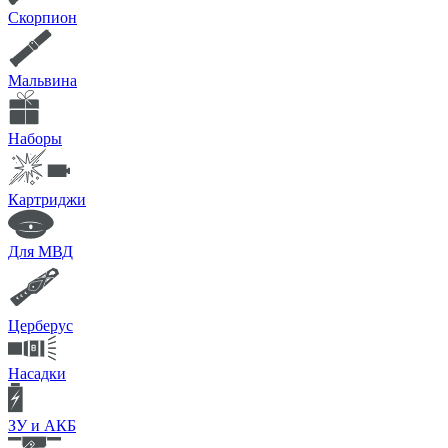
Скорпион
Мальвина
Наборы
Картриджи
Для МВД
Церберус
Насадки
ЗУ и АКБ