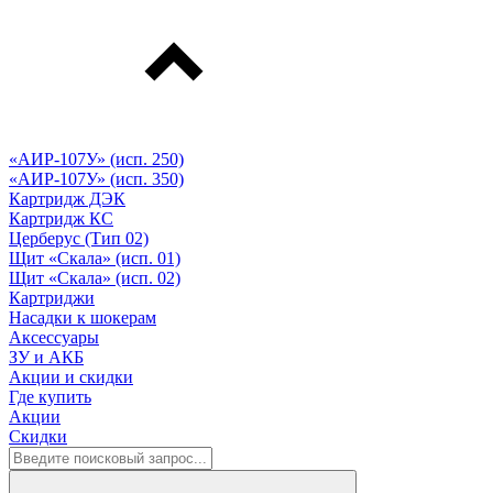
«АИР-107У» (исп. 250)
«АИР-107У» (исп. 350)
Картридж ДЭК
Картридж КС
Церберус (Тип 02)
Щит «Скала» (исп. 01)
Щит «Скала» (исп. 02)
Картриджи
Насадки к шокерам
Аксессуары
ЗУ и АКБ
Акции и скидки
Где купить
Акции
Скидки