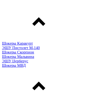
Шокеры Каракурт
ЭШУ Пистолет М-140
Шокеры Скорпион
Шокеры Мальвина
ЭШУ Церберус
Шокеры МВД