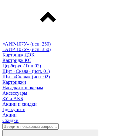
«АИР-107У» (исп. 250)
«АИР-107У» (исп. 350)
Картридж ДЭК
Картридж КС
Церберус (Тип 02)
Щит «Скала» (исп. 01)
Щит «Скала» (исп. 02)
Картриджи
Насадки к шокерам
Аксессуары
ЗУ и АКБ
Акции и скидки
Где купить
Акции
Скидки