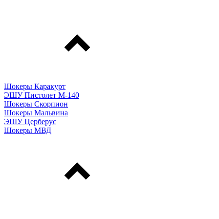
Шокеры Каракурт
ЭШУ Пистолет М-140
Шокеры Скорпион
Шокеры Мальвина
ЭШУ Церберус
Шокеры МВД