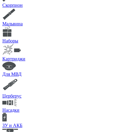
Скорпион
Мальвина
Наборы
Картриджи
Для МВД
Церберус
Насадки
ЗУ и АКБ