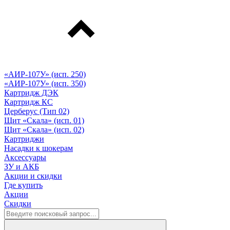
«АИР-107У» (исп. 250)
«АИР-107У» (исп. 350)
Картридж ДЭК
Картридж КС
Церберус (Тип 02)
Щит «Скала» (исп. 01)
Щит «Скала» (исп. 02)
Картриджи
Насадки к шокерам
Аксессуары
ЗУ и АКБ
Акции и скидки
Где купить
Акции
Скидки