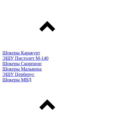
Шокеры Каракурт
ЭШУ Пистолет М-140
Шокеры Скорпион
Шокеры Мальвина
ЭШУ Церберус
Шокеры МВД