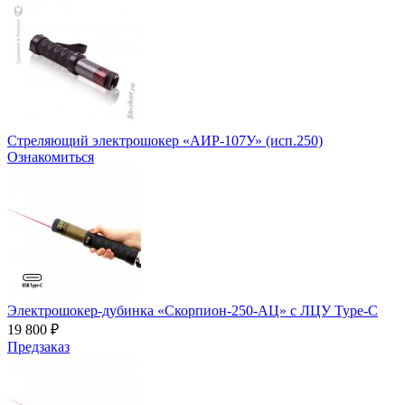
Стреляющий электрошокер «АИР-107У» (исп.250)
Ознакомиться
Электрошокер-дубинка «Скорпион-250-АЦ» с ЛЦУ Type-C
19 800 ₽
Предзаказ