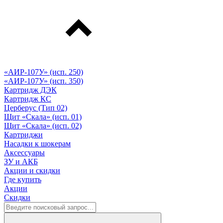
«АИР-107У» (исп. 250)
«АИР-107У» (исп. 350)
Картридж ДЭК
Картридж КС
Церберус (Тип 02)
Щит «Скала» (исп. 01)
Щит «Скала» (исп. 02)
Картриджи
Насадки к шокерам
Аксессуары
ЗУ и АКБ
Акции и скидки
Где купить
Акции
Скидки