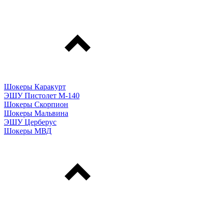
Шокеры Каракурт
ЭШУ Пистолет М-140
Шокеры Скорпион
Шокеры Мальвина
ЭШУ Церберус
Шокеры МВД