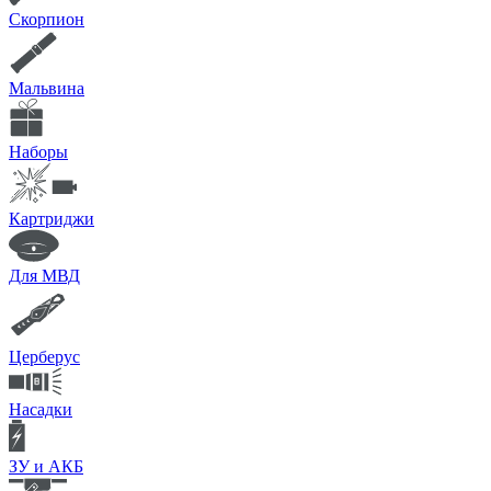
Скорпион
Мальвина
Наборы
Картриджи
Для МВД
Церберус
Насадки
ЗУ и АКБ