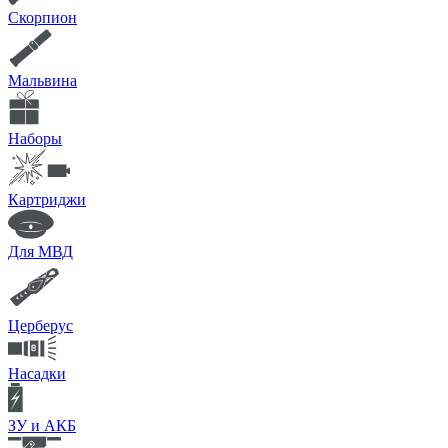
Скорпион
Мальвина
Наборы
Картриджи
Для МВД
Церберус
Насадки
ЗУ и АКБ