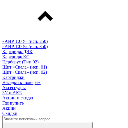
«АИР-107У» (исп. 250)
«АИР-107У» (исп. 350)
Картридж ДЭК
Картридж КС
Церберус (Тип 02)
Щит «Скала» (исп. 01)
Щит «Скала» (исп. 02)
Картриджи
Насадки к шокерам
Аксессуары
ЗУ и АКБ
Акции и скидки
Где купить
Акции
Скидки