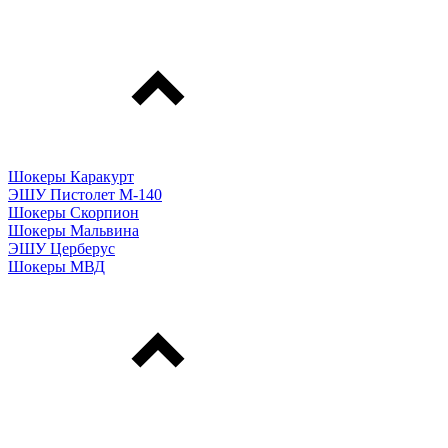
Шокеры Каракурт
ЭШУ Пистолет М-140
Шокеры Скорпион
Шокеры Мальвина
ЭШУ Церберус
Шокеры МВД