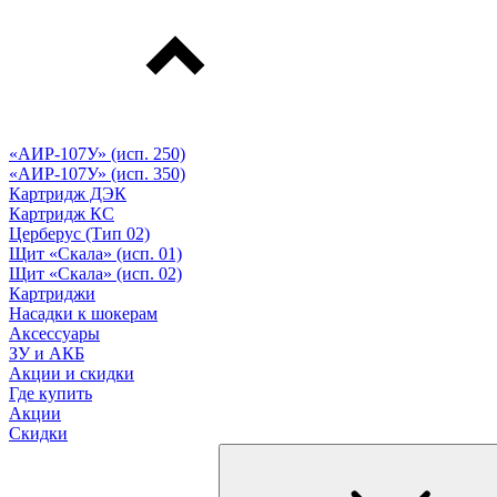
«АИР-107У» (исп. 250)
«АИР-107У» (исп. 350)
Картридж ДЭК
Картридж КС
Церберус (Тип 02)
Щит «Скала» (исп. 01)
Щит «Скала» (исп. 02)
Картриджи
Насадки к шокерам
Аксессуары
ЗУ и АКБ
Акции и скидки
Где купить
Акции
Скидки