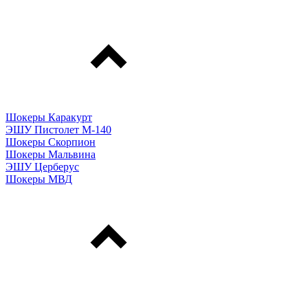
Шокеры Каракурт
ЭШУ Пистолет М-140
Шокеры Скорпион
Шокеры Мальвина
ЭШУ Церберус
Шокеры МВД