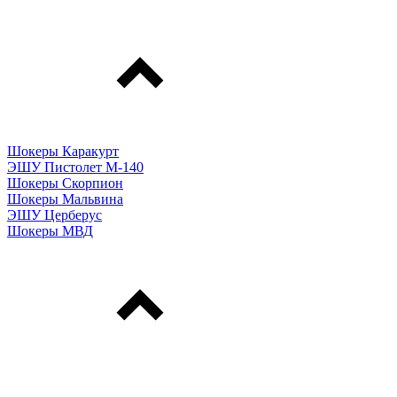
Шокеры Каракурт
ЭШУ Пистолет М-140
Шокеры Скорпион
Шокеры Мальвина
ЭШУ Церберус
Шокеры МВД