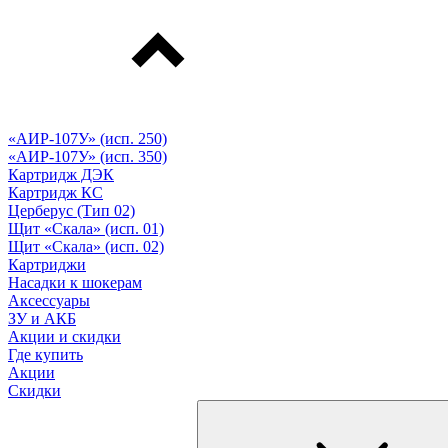
«АИР-107У» (исп. 250)
«АИР-107У» (исп. 350)
Картридж ДЭК
Картридж КС
Церберус (Тип 02)
Щит «Скала» (исп. 01)
Щит «Скала» (исп. 02)
Картриджи
Насадки к шокерам
Аксессуары
ЗУ и АКБ
Акции и скидки
Где купить
Акции
Скидки