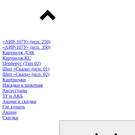
«АИР-107У» (исп. 250)
«АИР-107У» (исп. 350)
Картридж ДЭК
Картридж КС
Церберус (Тип 02)
Щит «Скала» (исп. 01)
Щит «Скала» (исп. 02)
Картриджи
Насадки к шокерам
Аксессуары
ЗУ и АКБ
Акции и скидки
Где купить
Акции
Скидки