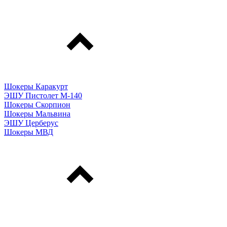
Шокеры Каракурт
ЭШУ Пистолет М-140
Шокеры Скорпион
Шокеры Мальвина
ЭШУ Церберус
Шокеры МВД