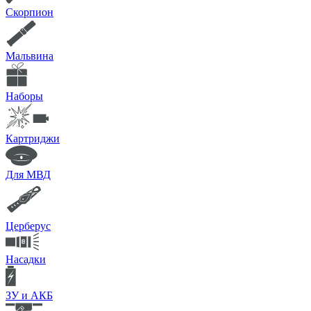
Скорпион
Мальвина
Наборы
Картриджи
Для МВД
Церберус
Насадки
ЗУ и АКБ