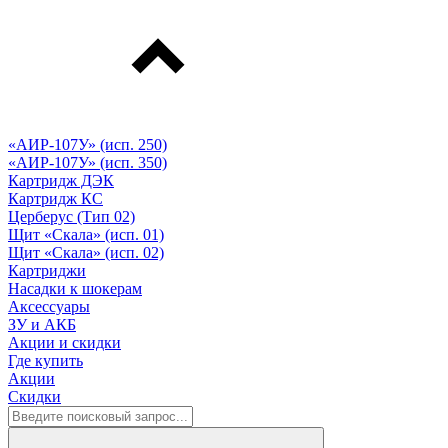
«АИР-107У» (исп. 250)
«АИР-107У» (исп. 350)
Картридж ДЭК
Картридж КС
Церберус (Тип 02)
Щит «Скала» (исп. 01)
Щит «Скала» (исп. 02)
Картриджи
Насадки к шокерам
Аксессуары
ЗУ и АКБ
Акции и скидки
Где купить
Акции
Скидки