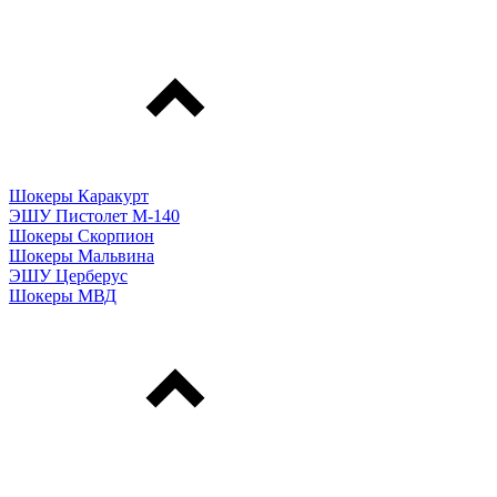
Шокеры Каракурт
ЭШУ Пистолет М-140
Шокеры Скорпион
Шокеры Мальвина
ЭШУ Церберус
Шокеры МВД