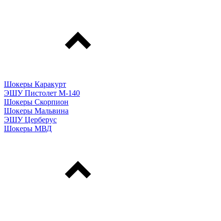
Шокеры Каракурт
ЭШУ Пистолет М-140
Шокеры Скорпион
Шокеры Мальвина
ЭШУ Церберус
Шокеры МВД