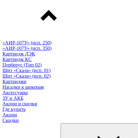
«АИР-107У» (исп. 250)
«АИР-107У» (исп. 350)
Картридж ДЭК
Картридж КС
Церберус (Тип 02)
Щит «Скала» (исп. 01)
Щит «Скала» (исп. 02)
Картриджи
Насадки к шокерам
Аксессуары
ЗУ и АКБ
Акции и скидки
Где купить
Акции
Скидки