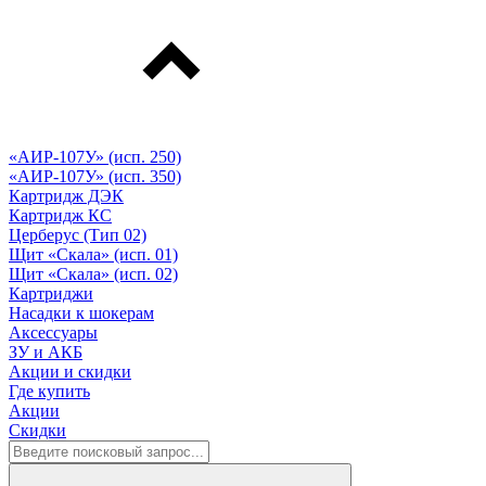
«АИР-107У» (исп. 250)
«АИР-107У» (исп. 350)
Картридж ДЭК
Картридж КС
Церберус (Тип 02)
Щит «Скала» (исп. 01)
Щит «Скала» (исп. 02)
Картриджи
Насадки к шокерам
Аксессуары
ЗУ и АКБ
Акции и скидки
Где купить
Акции
Скидки