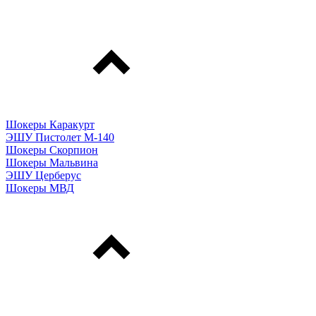
Шокеры Каракурт
ЭШУ Пистолет М-140
Шокеры Скорпион
Шокеры Мальвина
ЭШУ Церберус
Шокеры МВД