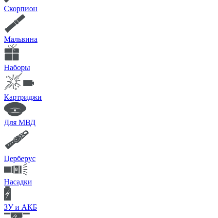
Скорпион
Мальвина
Наборы
Картриджи
Для МВД
Церберус
Насадки
ЗУ и АКБ