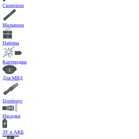
Скорпион
Мальвина
Наборы
Картриджи
Для МВД
Церберус
Насадки
ЗУ и АКБ