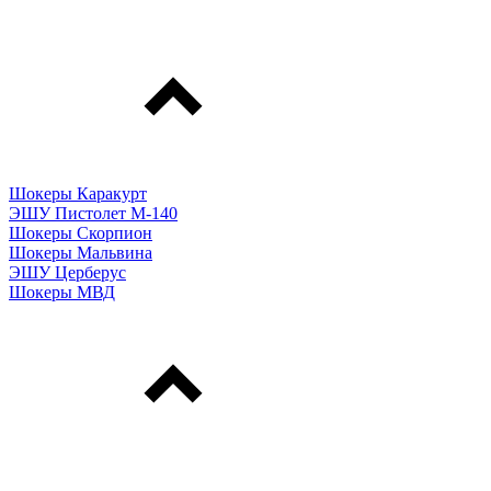
Шокеры Каракурт
ЭШУ Пистолет М-140
Шокеры Скорпион
Шокеры Мальвина
ЭШУ Церберус
Шокеры МВД