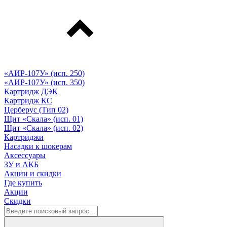
«АИР-107У» (исп. 250)
«АИР-107У» (исп. 350)
Картридж ДЭК
Картридж КС
Церберус (Тип 02)
Щит «Скала» (исп. 01)
Щит «Скала» (исп. 02)
Картриджи
Насадки к шокерам
Аксессуары
ЗУ и АКБ
Акции и скидки
Где купить
Акции
Скидки