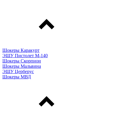
Шокеры Каракурт
ЭШУ Пистолет М-140
Шокеры Скорпион
Шокеры Мальвина
ЭШУ Церберус
Шокеры МВД