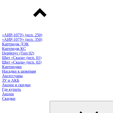
«АИР-107У» (исп. 250)
«АИР-107У» (исп. 350)
Картридж ДЭК
Картридж КС
Церберус (Тип 02)
Щит «Скала» (исп. 01)
Щит «Скала» (исп. 02)
Картриджи
Насадки к шокерам
Аксессуары
ЗУ и АКБ
Акции и скидки
Где купить
Акции
Скидки