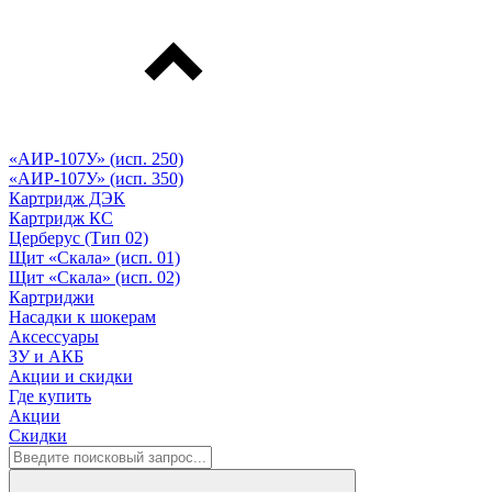
«АИР-107У» (исп. 250)
«АИР-107У» (исп. 350)
Картридж ДЭК
Картридж КС
Церберус (Тип 02)
Щит «Скала» (исп. 01)
Щит «Скала» (исп. 02)
Картриджи
Насадки к шокерам
Аксессуары
ЗУ и АКБ
Акции и скидки
Где купить
Акции
Скидки