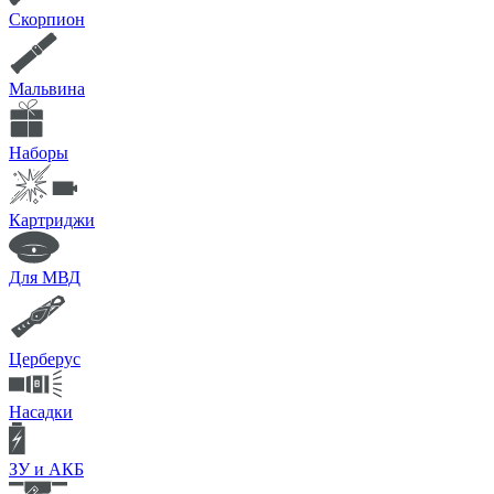
Скорпион
Мальвина
Наборы
Картриджи
Для МВД
Церберус
Насадки
ЗУ и АКБ