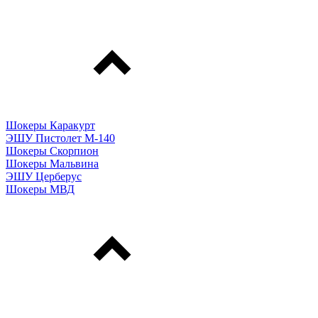
Шокеры Каракурт
ЭШУ Пистолет М-140
Шокеры Скорпион
Шокеры Мальвина
ЭШУ Церберус
Шокеры МВД