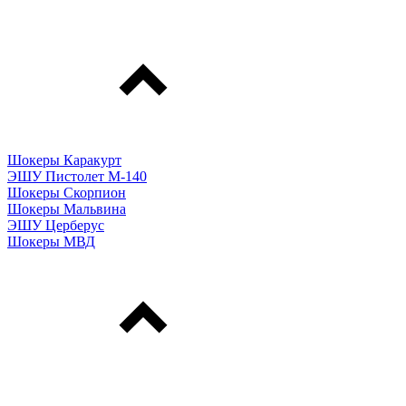
Шокеры Каракурт
ЭШУ Пистолет М-140
Шокеры Скорпион
Шокеры Мальвина
ЭШУ Церберус
Шокеры МВД