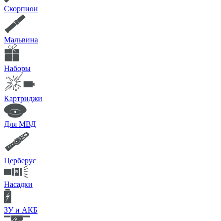
Скорпион
Мальвина
Наборы
Картриджи
Для МВД
Церберус
Насадки
ЗУ и АКБ