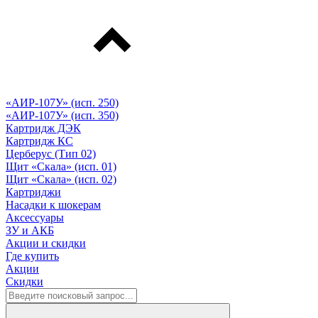
«АИР-107У» (исп. 250)
«АИР-107У» (исп. 350)
Картридж ДЭК
Картридж КС
Церберус (Тип 02)
Щит «Скала» (исп. 01)
Щит «Скала» (исп. 02)
Картриджи
Насадки к шокерам
Аксессуары
ЗУ и АКБ
Акции и скидки
Где купить
Акции
Скидки