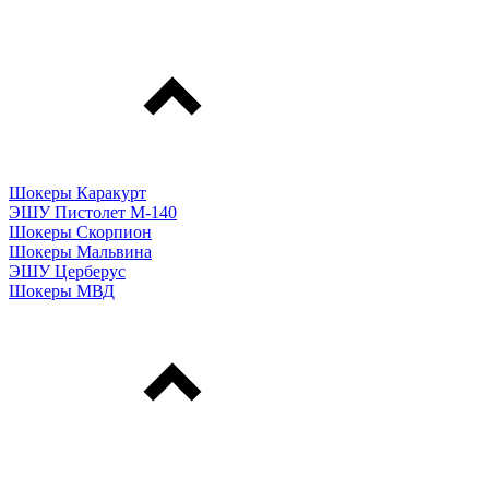
Шокеры Каракурт
ЭШУ Пистолет М-140
Шокеры Скорпион
Шокеры Мальвина
ЭШУ Церберус
Шокеры МВД