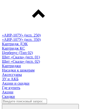
«АИР-107У» (исп. 250)
«АИР-107У» (исп. 350)
Картридж ДЭК
Картридж КС
Церберус (Тип 02)
Щит «Скала» (исп. 01)
Щит «Скала» (исп. 02)
Картриджи
Насадки к шокерам
Аксессуары
ЗУ и АКБ
Акции и скидки
Где купить
Акции
Скидки