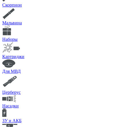
Скорпион
Мальвина
Наборы
Картриджи
Для МВД
Церберус
Насадки
ЗУ и АКБ