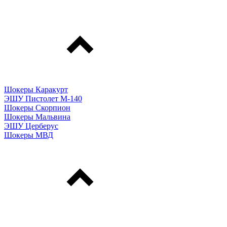
Шокеры Каракурт
ЭШУ Пистолет М-140
Шокеры Скорпион
Шокеры Мальвина
ЭШУ Церберус
Шокеры МВД