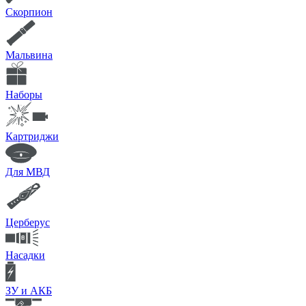
Скорпион
Мальвина
Наборы
Картриджи
Для МВД
Церберус
Насадки
ЗУ и АКБ