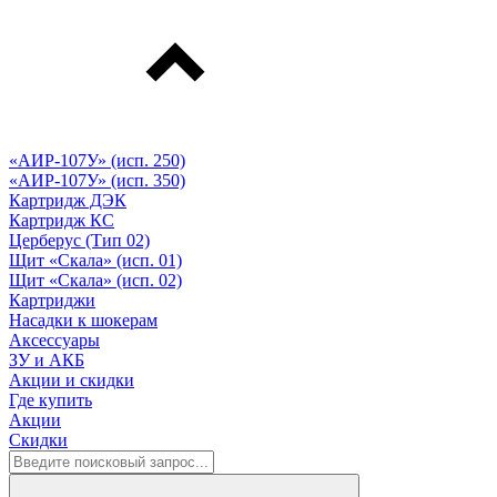
«АИР-107У» (исп. 250)
«АИР-107У» (исп. 350)
Картридж ДЭК
Картридж КС
Церберус (Тип 02)
Щит «Скала» (исп. 01)
Щит «Скала» (исп. 02)
Картриджи
Насадки к шокерам
Аксессуары
ЗУ и АКБ
Акции и скидки
Где купить
Акции
Скидки