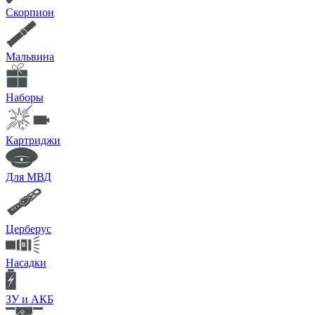
Скорпион
Мальвина
Наборы
Картриджи
Для МВД
Церберус
Насадки
ЗУ и АКБ