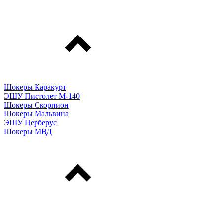
Шокеры Каракурт
ЭШУ Пистолет М-140
Шокеры Скорпион
Шокеры Мальвина
ЭШУ Церберус
Шокеры МВД