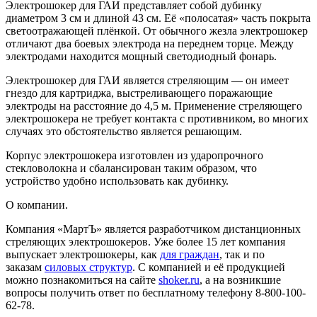
Электрошокер для ГАИ представляет собой дубинку
диаметром 3 см и длиной 43 см. Её «полосатая» часть покрыта
светоотражающей плёнкой. От обычного жезла электрошокер
отличают два боевых электрода на переднем торце. Между
электродами находится мощный светодиодный фонарь.
Электрошокер для ГАИ является стреляющим — он имеет
гнездо для картриджа, выстреливающего поражающие
электроды на расстояние до 4,5 м. Применение стреляющего
электрошокера не требует контакта с противником, во многих
случаях это обстоятельство является решающим.
Корпус электрошокера изготовлен из ударопрочного
стекловолокна и сбалансирован таким образом, что
устройство удобно использовать как дубинку.
О компании.
Компания «МартЪ» является разработчиком дистанционных
стреляющих электрошокеров. Уже более 15 лет компания
выпускает электрошокеры, как
для граждан
, так и по
заказам
силовых структур
. С компанией и её продукцией
можно познакомиться на сайте
shoker.ru
, а на возникшие
вопросы получить ответ по бесплатному телефону 8-800-100-
62-78.