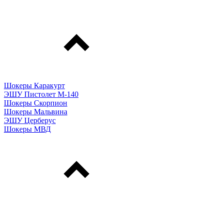
Шокеры Каракурт
ЭШУ Пистолет М-140
Шокеры Скорпион
Шокеры Мальвина
ЭШУ Церберус
Шокеры МВД