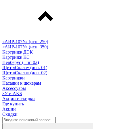
«АИР-107У» (исп. 250)
«АИР-107У» (исп. 350)
Картридж ДЭК
Картридж КС
Церберус (Тип 02)
Щит «Скала» (исп. 01)
Щит «Скала» (исп. 02)
Картриджи
Насадки к шокерам
Аксессуары
ЗУ и АКБ
Акции и скидки
Где купить
Акции
Скидки