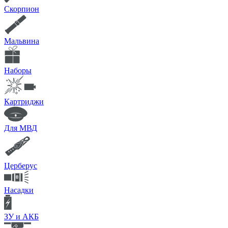
Скорпион
Мальвина
Наборы
Картриджи
Для МВД
Церберус
Насадки
ЗУ и АКБ