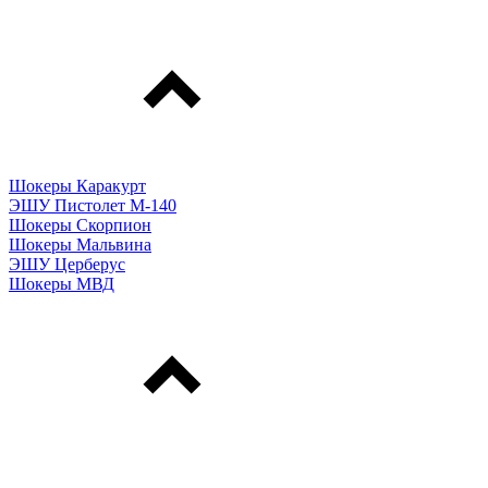
Шокеры Каракурт
ЭШУ Пистолет М-140
Шокеры Скорпион
Шокеры Мальвина
ЭШУ Церберус
Шокеры МВД