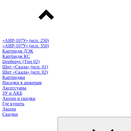
«АИР-107У» (исп. 250)
«АИР-107У» (исп. 350)
Картридж ДЭК
Картридж КС
Церберус (Тип 02)
Щит «Скала» (исп. 01)
Щит «Скала» (исп. 02)
Картриджи
Насадки к шокерам
Аксессуары
ЗУ и АКБ
Акции и скидки
Где купить
Акции
Скидки