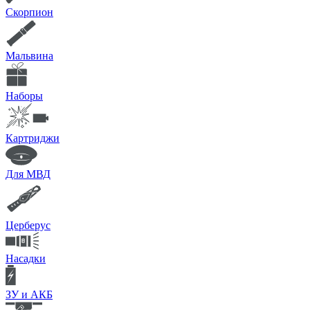
Скорпион
Мальвина
Наборы
Картриджи
Для МВД
Церберус
Насадки
ЗУ и АКБ