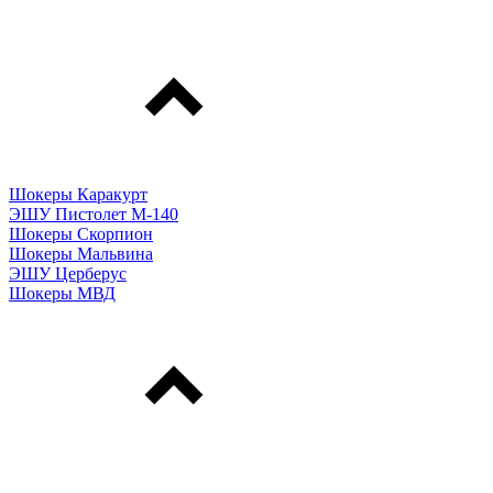
Шокеры Каракурт
ЭШУ Пистолет М-140
Шокеры Скорпион
Шокеры Мальвина
ЭШУ Церберус
Шокеры МВД