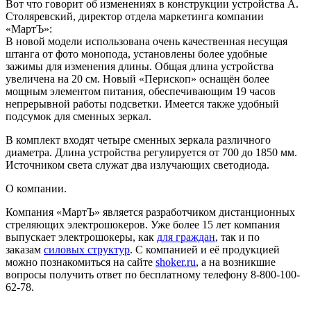
Вот что говорит об изменениях в конструкции устройства А.
Столяревский, директор отдела маркетинга компании
«МартЪ»:
В новой модели использована очень качественная несущая
штанга от фото монопода, установлены более удобные
зажимы для изменения длины. Общая длина устройства
увеличена на 20 см. Новый «Перископ» оснащён более
мощным элементом питания, обеспечивающим 19 часов
непрерывной работы подсветки. Имеется также удобный
подсумок для сменных зеркал.
В комплект входят четыре сменных зеркала различного
диаметра. Длина устройства регулируется от 700 до 1850 мм.
Источником света служат два излучающих светодиода.
О компании.
Компания «МартЪ» является разработчиком дистанционных
стреляющих электрошокеров. Уже более 15 лет компания
выпускает электрошокеры, как
для граждан
, так и по
заказам
силовых структур
. С компанией и её продукцией
можно познакомиться на сайте
shoker.ru
, а на возникшие
вопросы получить ответ по бесплатному телефону 8-800-100-
62-78.