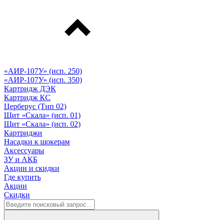
«АИР-107У» (исп. 250)
«АИР-107У» (исп. 350)
Картридж ДЭК
Картридж КС
Церберус (Тип 02)
Щит «Скала» (исп. 01)
Щит «Скала» (исп. 02)
Картриджи
Насадки к шокерам
Аксессуары
ЗУ и АКБ
Акции и скидки
Где купить
Акции
Скидки