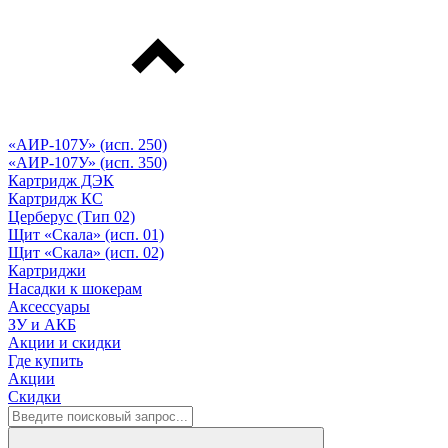
«АИР-107У» (исп. 250)
«АИР-107У» (исп. 350)
Картридж ДЭК
Картридж КС
Церберус (Тип 02)
Щит «Скала» (исп. 01)
Щит «Скала» (исп. 02)
Картриджи
Насадки к шокерам
Аксессуары
ЗУ и АКБ
Акции и скидки
Где купить
Акции
Скидки