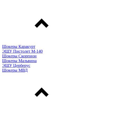
Шокеры Каракурт
ЭШУ Пистолет М-140
Шокеры Скорпион
Шокеры Мальвина
ЭШУ Церберус
Шокеры МВД