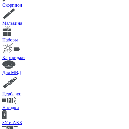
Скорпион
Мальвина
Наборы
Картриджи
Для МВД
Церберус
Насадки
ЗУ и АКБ