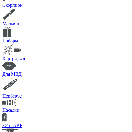
Скорпион
Мальвина
Наборы
Картриджи
Для МВД
Церберус
Насадки
ЗУ и АКБ