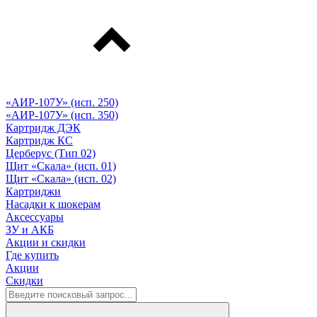
«АИР-107У» (исп. 250)
«АИР-107У» (исп. 350)
Картридж ДЭК
Картридж КС
Церберус (Тип 02)
Щит «Скала» (исп. 01)
Щит «Скала» (исп. 02)
Картриджи
Насадки к шокерам
Аксессуары
ЗУ и АКБ
Акции и скидки
Где купить
Акции
Скидки