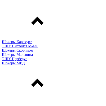
Шокеры Каракурт
ЭШУ Пистолет М-140
Шокеры Скорпион
Шокеры Мальвина
ЭШУ Церберус
Шокеры МВД