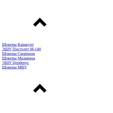
Шокеры Каракурт
ЭШУ Пистолет М-140
Шокеры Скорпион
Шокеры Мальвина
ЭШУ Церберус
Шокеры МВД