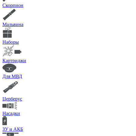
Скорпион
Мальвина
Наборы
Картриджи
Для МВД
Церберус
Насадки
ЗУ и АКБ