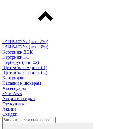
«АИР-107У» (исп. 250)
«АИР-107У» (исп. 350)
Картридж ДЭК
Картридж КС
Церберус (Тип 02)
Щит «Скала» (исп. 01)
Щит «Скала» (исп. 02)
Картриджи
Насадки к шокерам
Аксессуары
ЗУ и АКБ
Акции и скидки
Где купить
Акции
Скидки