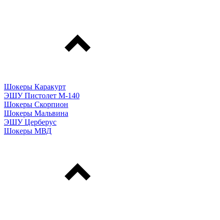
Шокеры Каракурт
ЭШУ Пистолет М-140
Шокеры Скорпион
Шокеры Мальвина
ЭШУ Церберус
Шокеры МВД