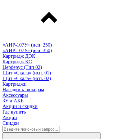
«АИР-107У» (исп. 250)
«АИР-107У» (исп. 350)
Картридж ДЭК
Картридж КС
Церберус (Тип 02)
Щит «Скала» (исп. 01)
Щит «Скала» (исп. 02)
Картриджи
Насадки к шокерам
Аксессуары
ЗУ и АКБ
Акции и скидки
Где купить
Акции
Скидки