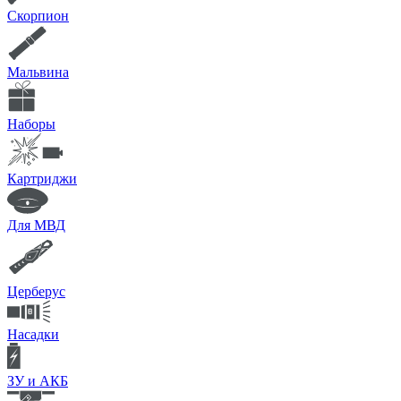
Скорпион
Мальвина
Наборы
Картриджи
Для МВД
Церберус
Насадки
ЗУ и АКБ