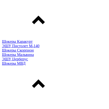
Шокеры Каракурт
ЭШУ Пистолет М-140
Шокеры Скорпион
Шокеры Мальвина
ЭШУ Церберус
Шокеры МВД