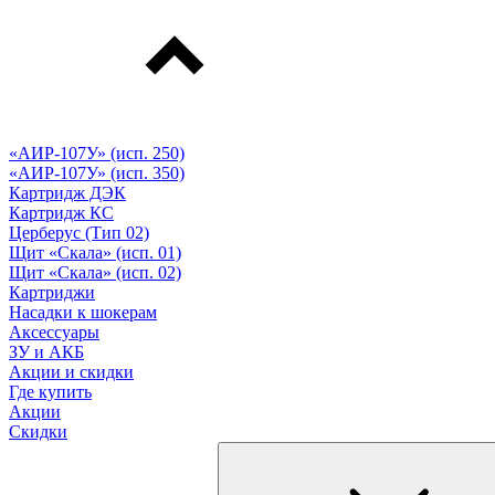
«АИР-107У» (исп. 250)
«АИР-107У» (исп. 350)
Картридж ДЭК
Картридж КС
Церберус (Тип 02)
Щит «Скала» (исп. 01)
Щит «Скала» (исп. 02)
Картриджи
Насадки к шокерам
Аксессуары
ЗУ и АКБ
Акции и скидки
Где купить
Акции
Скидки