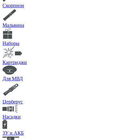
Скорпион
Мальвина
Наборы
Картриджи
Для МВД
Церберус
Насадки
ЗУ и АКБ