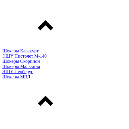
Шокеры Каракурт
ЭШУ Пистолет М-140
Шокеры Скорпион
Шокеры Мальвина
ЭШУ Церберус
Шокеры МВД