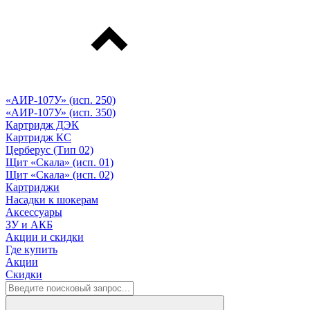
«АИР-107У» (исп. 250)
«АИР-107У» (исп. 350)
Картридж ДЭК
Картридж КС
Церберус (Тип 02)
Щит «Скала» (исп. 01)
Щит «Скала» (исп. 02)
Картриджи
Насадки к шокерам
Аксессуары
ЗУ и АКБ
Акции и скидки
Где купить
Акции
Скидки