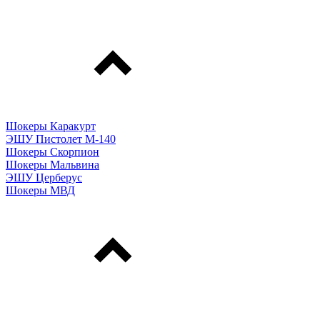
Шокеры Каракурт
ЭШУ Пистолет М-140
Шокеры Скорпион
Шокеры Мальвина
ЭШУ Церберус
Шокеры МВД