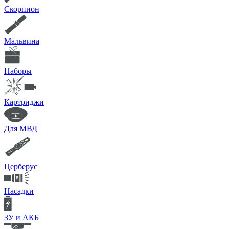
Скорпион
Мальвина
Наборы
Картриджи
Для МВД
Церберус
Насадки
ЗУ и АКБ