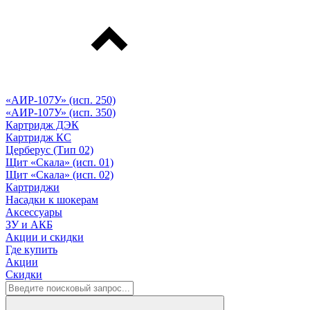
«АИР-107У» (исп. 250)
«АИР-107У» (исп. 350)
Картридж ДЭК
Картридж КС
Церберус (Тип 02)
Щит «Скала» (исп. 01)
Щит «Скала» (исп. 02)
Картриджи
Насадки к шокерам
Аксессуары
ЗУ и АКБ
Акции и скидки
Где купить
Акции
Скидки