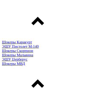
Шокеры Каракурт
ЭШУ Пистолет М-140
Шокеры Скорпион
Шокеры Мальвина
ЭШУ Церберус
Шокеры МВД