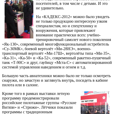
посетителей, в том числе с детьми. И это
не удивительно.
На «КАДЕКС-2012» можно было увидеть
не только продукцию интересную узким
специалистам, но и спецтехнику и
вооружения, которые привлекают
внимание практически всех: учебно-
тренировочный самолет нового поколения
«Як-130», современный многофункциональный истребитель
«Су-30МК», боевой вертолёт «Ми-28НЭ», военно-
транспортный вертолёт «Ми-17Ш», вертолёты типа «Ми-35»,
«Ка-31», «Ка-50» и «Ка-52», современный ракетно-пушечный
танк «Т-90С» и друг, гаубицу «Мста-С» с автоматизированной
системой управления наведением и огнем и т.д.
Большую часть авиатехники можно было не только осмотреть
снаружи, но зачастую и заглянуть внутрь, посидеть в кабине
пилота или в салоне.
Кроме того в рамках выставки летную
программу продемонстрировали
российские пилотажные группы «Русские
Витязи» и «Стрижи». Лётчики показали
программы с традиционным