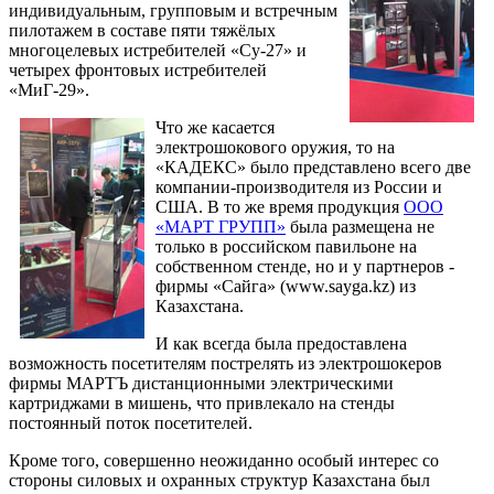
индивидуальным, групповым и встречным
пилотажем в составе пяти тяжёлых
многоцелевых истребителей «Су-27» и
четырех фронтовых истребителей
«МиГ-29».
Что же касается
электрошокового оружия, то на
«КАДЕКС» было представлено всего две
компании-производителя из России и
США. В то же время продукция
ООО
«МАРТ ГРУПП»
была размещена не
только в российском павильоне на
собственном стенде, но и у партнеров -
фирмы «Сайга» (www.sayga.kz) из
Казахстана.
И как всегда была предоставлена
возможность посетителям пострелять из электрошокеров
фирмы МАРТЪ дистанционными электрическими
картриджами в мишень, что привлекало на стенды
постоянный поток посетителей.
Кроме того, совершенно неожиданно особый интерес со
стороны силовых и охранных структур Казахстана был