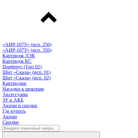
«АИР-107У» (исп. 250)
«АИР-107У» (исп. 350)
Картридж ДЭК
Картридж КС
Церберус (Тип 02)
Щит «Скала» (исп. 01)
Щит «Скала» (исп. 02)
Картриджи
Насадки к шокерам
Аксессуары
ЗУ и АКБ
Акции и скидки
Где купить
Акции
Скидки