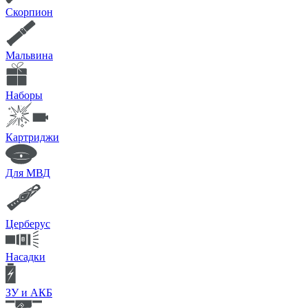
Скорпион
Мальвина
Наборы
Картриджи
Для МВД
Церберус
Насадки
ЗУ и АКБ