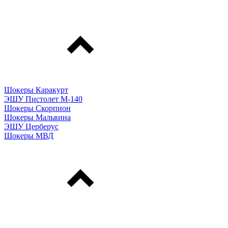
Шокеры Каракурт
ЭШУ Пистолет М-140
Шокеры Скорпион
Шокеры Мальвина
ЭШУ Церберус
Шокеры МВД