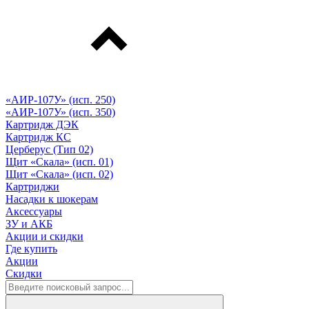
«АИР-107У» (исп. 250)
«АИР-107У» (исп. 350)
Картридж ДЭК
Картридж КС
Церберус (Тип 02)
Щит «Скала» (исп. 01)
Щит «Скала» (исп. 02)
Картриджи
Насадки к шокерам
Аксессуары
ЗУ и АКБ
Акции и скидки
Где купить
Акции
Скидки