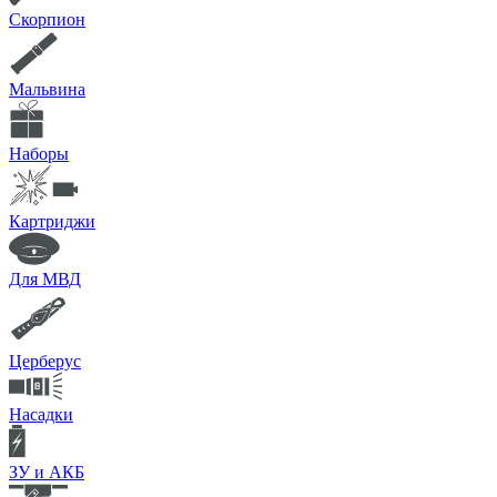
Скорпион
Мальвина
Наборы
Картриджи
Для МВД
Церберус
Насадки
ЗУ и АКБ