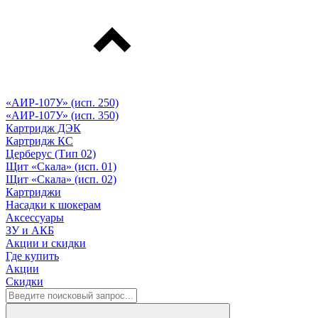
«АИР-107У» (исп. 250)
«АИР-107У» (исп. 350)
Картридж ДЭК
Картридж КС
Церберус (Тип 02)
Щит «Скала» (исп. 01)
Щит «Скала» (исп. 02)
Картриджи
Насадки к шокерам
Аксессуары
ЗУ и АКБ
Акции и скидки
Где купить
Акции
Скидки