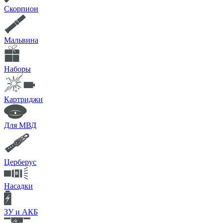
Скорпион
Мальвина
Наборы
Картриджи
Для МВД
Церберус
Насадки
ЗУ и АКБ