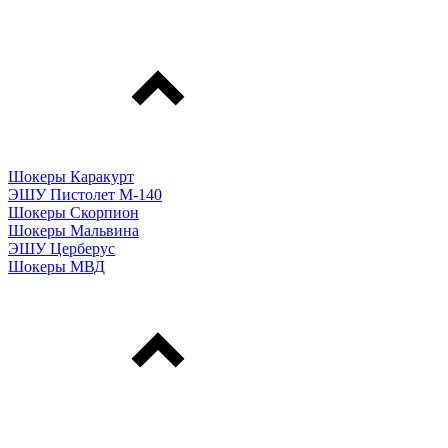
Шокеры Каракурт
ЭШУ Пистолет М-140
Шокеры Скорпион
Шокеры Мальвина
ЭШУ Церберус
Шокеры МВД