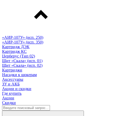
«АИР-107У» (исп. 250)
«АИР-107У» (исп. 350)
Картридж ДЭК
Картридж КС
Церберус (Тип 02)
Щит «Скала» (исп. 01)
Щит «Скала» (исп. 02)
Картриджи
Насадки к шокерам
Аксессуары
ЗУ и АКБ
Акции и скидки
Где купить
Акции
Скидки