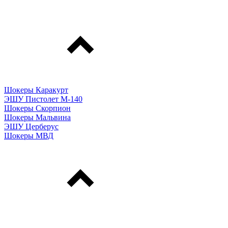
Шокеры Каракурт
ЭШУ Пистолет М-140
Шокеры Скорпион
Шокеры Мальвина
ЭШУ Церберус
Шокеры МВД