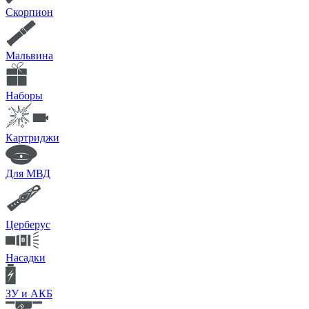
Скорпион
Мальвина
Наборы
Картриджи
Для МВД
Церберус
Насадки
ЗУ и АКБ