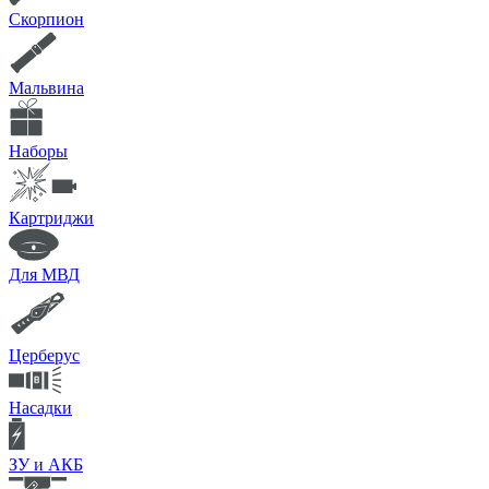
Скорпион
Мальвина
Наборы
Картриджи
Для МВД
Церберус
Насадки
ЗУ и АКБ