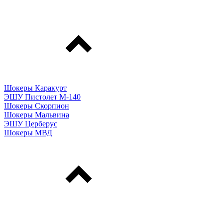
Шокеры Каракурт
ЭШУ Пистолет М-140
Шокеры Скорпион
Шокеры Мальвина
ЭШУ Церберус
Шокеры МВД