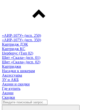
«АИР-107У» (исп. 250)
«АИР-107У» (исп. 350)
Картридж ДЭК
Картридж КС
Церберус (Тип 02)
Щит «Скала» (исп. 01)
Щит «Скала» (исп. 02)
Картриджи
Насадки к шокерам
Аксессуары
ЗУ и АКБ
Акции и скидки
Где купить
Акции
Скидки