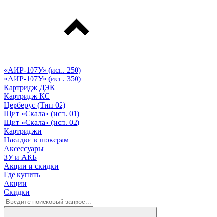
«АИР-107У» (исп. 250)
«АИР-107У» (исп. 350)
Картридж ДЭК
Картридж КС
Церберус (Тип 02)
Щит «Скала» (исп. 01)
Щит «Скала» (исп. 02)
Картриджи
Насадки к шокерам
Аксессуары
ЗУ и АКБ
Акции и скидки
Где купить
Акции
Скидки