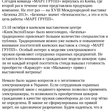
Сегодня команда «МАРТ ГРУПП» вернулась из Киева, где
второй раз в течение осени представляла продукцию
компании. На этот раз — на XVIII Международной выставке
«Безпека 2013». «Безпека» значит «безопасность», а это и есть
цель работы «МАРТ ГРУПП».
15-18 октября в киевском выставочном центре
«КиевЭкспоПлаза» было многолюдно, «Безпека»
традиционно привлекает большое количество специалистов и
публики. Традиционным можно уже назвать и повышенное
внимание посетителей киевских выставок к стенду «МАРТ
ГРУПП». Особый интерес к моделям электрошокового
оружия проявляют сотрудники охранных предприятий. Не
остаются без внимания и гражданские модели шокеров: едва
ли не каждый второй посетитель стенда выказал готовность
приобрести «Каракурт» или «Мальвину» прямо с
выставочной витрины!
Немало было задано вопросов и о легитимности
электрошокеров в Украине. Если сотрудникам охранных
предприятий закон с недавнего времени позволил применять
электрошокеры, то возможность приобретения шокеров
гражданами в качестве оружия самообороны до сих пор чётко
не определена. В законе не сформулированы ни прямой
запрет, ни однозначное разрешение. Будем надеяться, что в