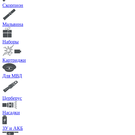
Скорпион
Мальвина
Наборы
Картриджи
Для МВД
Церберус
Насадки
ЗУ и АКБ