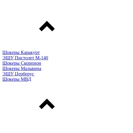
Шокеры Каракурт
ЭШУ Пистолет М-140
Шокеры Скорпион
Шокеры Мальвина
ЭШУ Церберус
Шокеры МВД