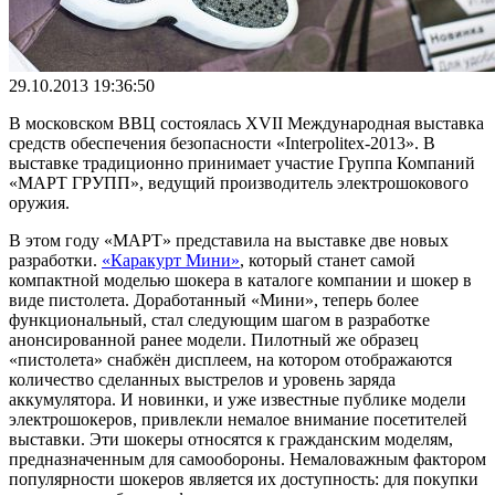
29.10.2013 19:36:50
В московском ВВЦ состоялась XVII Международная выставка
средств обеcпечения безопасности «Interpolitex-2013». В
выставке традиционно принимает участие Группа Компаний
«МАРТ ГРУПП», ведущий производитель электрошокового
оружия.
В этом году «МАРТ» представила на выставке две новых
разработки.
«Каракурт Мини»
, который станет самой
компактной моделью шокера в каталоге компании и шокер в
виде пистолета. Доработанный «Мини», теперь более
функциональный, стал следующим шагом в разработке
анонсированной ранее модели. Пилотный же образец
«пистолета» снабжён дисплеем, на котором отображаются
количество сделанных выстрелов и уровень заряда
аккумулятора. И новинки, и уже известные публике модели
электрошокеров, привлекли немалое внимание посетителей
выставки. Эти шокеры относятся к гражданским моделям,
предназначенным для самообороны. Немаловажным фактором
популярности шокеров является их доступность: для покупки