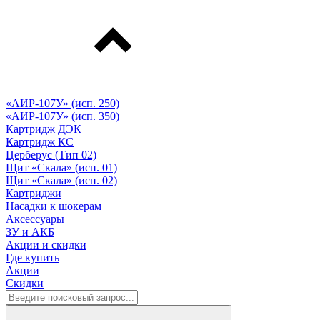
«АИР-107У» (исп. 250)
«АИР-107У» (исп. 350)
Картридж ДЭК
Картридж КС
Церберус (Тип 02)
Щит «Скала» (исп. 01)
Щит «Скала» (исп. 02)
Картриджи
Насадки к шокерам
Аксессуары
ЗУ и АКБ
Акции и скидки
Где купить
Акции
Скидки