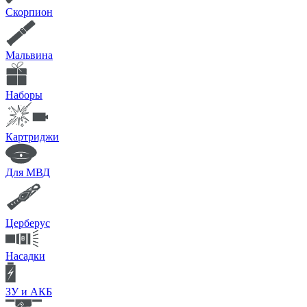
Скорпион
Мальвина
Наборы
Картриджи
Для МВД
Церберус
Насадки
ЗУ и АКБ