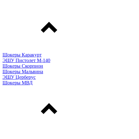
Шокеры Каракурт
ЭШУ Пистолет М-140
Шокеры Скорпион
Шокеры Мальвина
ЭШУ Церберус
Шокеры МВД