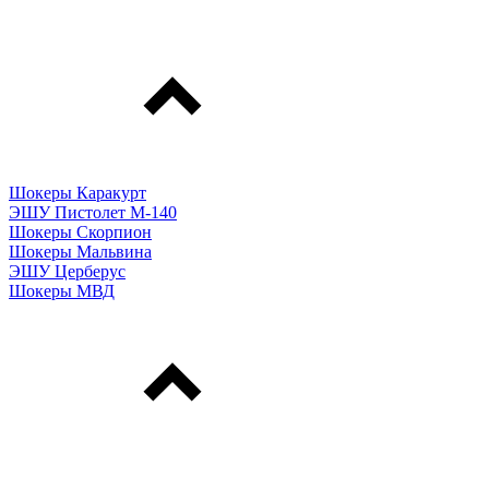
Шокеры Каракурт
ЭШУ Пистолет М-140
Шокеры Скорпион
Шокеры Мальвина
ЭШУ Церберус
Шокеры МВД