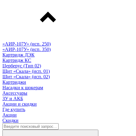
«АИР-107У» (исп. 250)
«АИР-107У» (исп. 350)
Картридж ДЭК
Картридж КС
Церберус (Тип 02)
Щит «Скала» (исп. 01)
Щит «Скала» (исп. 02)
Картриджи
Насадки к шокерам
Аксессуары
ЗУ и АКБ
Акции и скидки
Где купить
Акции
Скидки