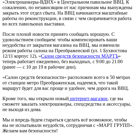
«Электрошокеры-ВДНХ» в Центральном павильоне ВВЦ. К
сожалению, по независящим от нас причинам мы вынуждены
закрыть этот отдел сбыта. На ВВЦ начинаются масштабные
работы по реконструкции, в связи с чем сворачивается работа
во всех павильонах выставки.
После плохой новости принято сообщать хорошую. С
удовольствием сообщаем: чтобы компенсировать ваши
неудобства от закрытия магазина на ВВЦ, мы изменили
режим работы салона на Преображенской (ул. 1 Бухвостова
12/11 корпус 12). «
Салон средств безопасности МАРТЪ
»
теперь работает ежедневно, без выходных, с 9:00 до 21:00
(ранее — с 10 до 19 в рабочие дни).
«Салон средств безопасности» расположен всего в 50 метрах
от станции метро Преображенская, надеемся, что такой
маршрут будет для вас проще и удобнее, чем дорога на ВВЦ.
Кроме того, мы открыли новый
интернет-магазин
, где вы
сможете заказать электрошокеры, спецсредства и аксессуары,
не выходя из дома.
Мы и впредь будем стараться сделать всё возможное, чтобы
вы не испытывали неудобств, сотрудничая с «МАРТ ГРУПП».
Желаем вам безопасности!