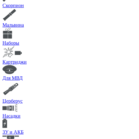
Скорпион
Мальвина
Наборы
Картриджи
Для МВД
Церберус
Насадки
ЗУ и АКБ